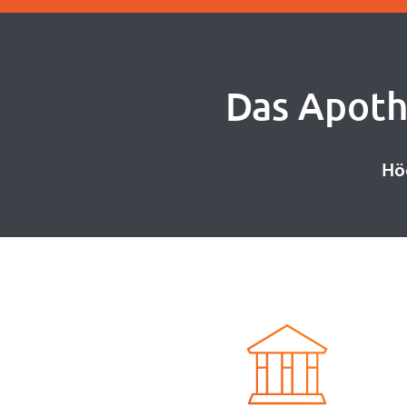
Das Apot
Höc