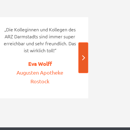
„Die Kolleginnen und Kollegen des
„Das
ARZ Darmstadts sind immer super
herv
erreichbar und sehr freundlich. Das
D
ist wirklich toll!“
Buersche
Eva Wolff
D
Augusten Apotheke
Rostock