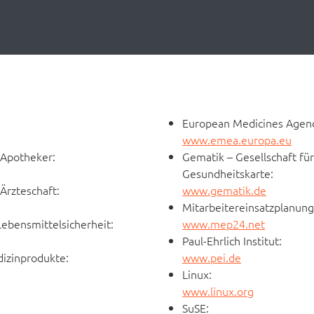
European Medicines Agen
www.emea.europa.eu
 Apotheker:
Gematik – Gesellschaft f
Gesundheitskarte:
Ärzteschaft:
www.gematik.de
Mitarbeitereinsatzplanun
ebensmittelsicherheit:
www.mep24.net
Paul-Ehrlich Institut:
dizinprodukte:
www.pei.de
Linux:
www.linux.org
SuSE: