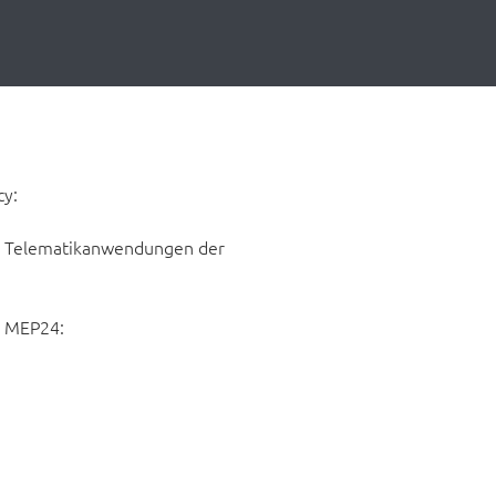
cy:
ür Telematikanwendungen der
g MEP24: